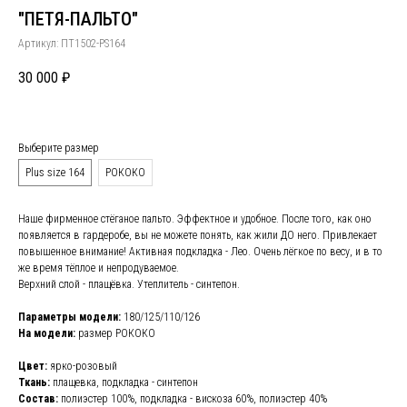
"ПЕТЯ-ПАЛЬТО"
Артикул:
ПТ1502-PS164
30 000
₽
Выберите размер
Plus size 164
РОКОКО
Наше фирменное стёганое пальто. Эффектное и удобное. После того, как оно
появляется в гардеробе, вы не можете понять, как жили ДО него. Привлекает
повышенное внимание! Активная подкладка - Лео. Очень лёгкое по весу, и в то
же время тёплое и непродуваемое.
Верхний слой - плащёвка. Утеплитель - синтепон.
Параметры модели:
180/125/110/126
На модели:
размер РОКОКО
Цвет:
ярко-розовый
Ткань:
плащевка, подкладка - синтепон
Состав:
полиэстер 100%, подкладка - вискоза 60%, полиэстер 40%