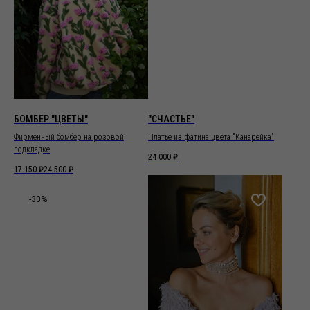
БОМБЕР "ЦВЕТЫ"
"СЧАСТЬЕ"
Фирменный бомбер на розовой
Платье из фатина цвета "Канарейка"
подкладке
24 000
₽
17 150
₽
24 500
₽
-30%