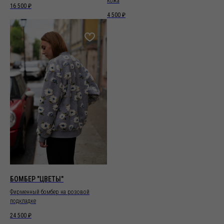
кожа
16 500
₽
4 500
₽
БОМБЕР "ЦВЕТЫ"
Фирменный бомбер на розовой
подкладке
24 500
₽