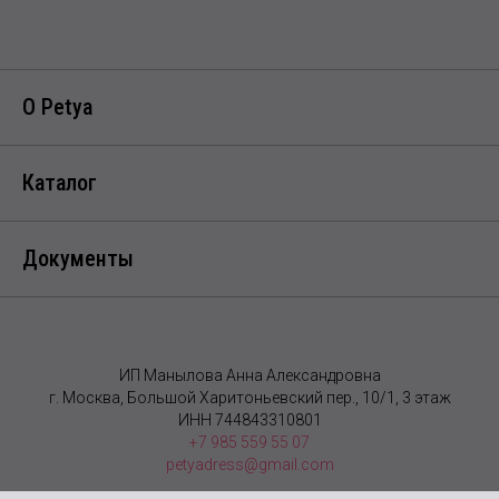
О Petya
Каталог
Документы
ИП Манылова Анна Александровна
г. Москва, Большой Харитоньевский пер., 10/1, 3 этаж
ИНН 744843310801
+7 985 559 55 07
petyadress@gmail.com