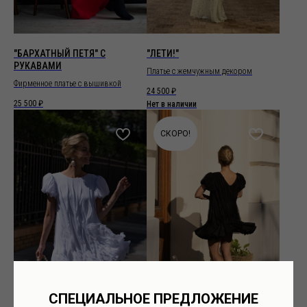
"БАРХАТНЫЙ ПЕТЯ" С
"ЛЕТИ!"
РУКАВАМИ
Платье с жемчужным декором
Фирменное платье с вышивкой
24 500
₽
25 500
₽
Нет в наличии
СКОРО!
СПЕЦИАЛЬНОЕ ПРЕДЛОЖЕНИЕ