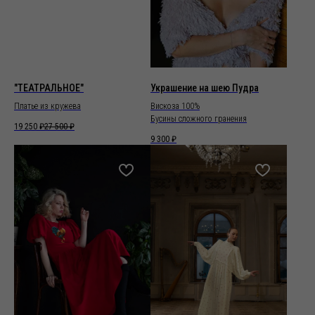
"ТЕАТРАЛЬНОЕ"
Украшение на шею Пудра
Платье из кружева
Вискоза 100%
Бусины сложного гранения
19 250
₽
27 500
₽
9 300
₽