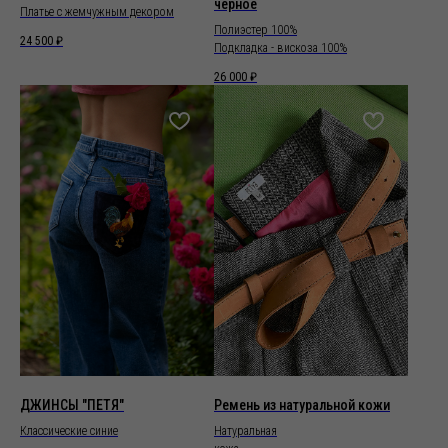
чёрное
Платье с жемчужным декором
Полиэстер 100%
24 500
₽
Подкладка - вискоза 100%
26 000
₽
ДЖИНСЫ "ПЕТЯ"
Ремень из натуральной кожи
Классические синие
Натуральная