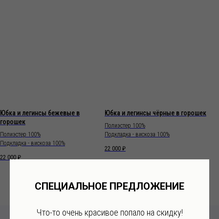
Юбка и легинсы бежевые в
Юбка и легинсы чёрные в горошек
горошек
Полиэстер 100%
Полиэстер 100%
Подкладка - вискоза 100%
Подкладка - вискоза 100%
22 000
₽
22 000
₽
СПЕЦИАЛЬНОЕ ПРЕДЛОЖЕНИЕ
Что-то очень красивое попало на скидку!