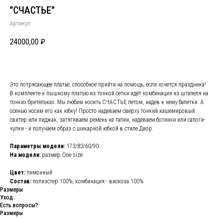
"СЧАСТЬЕ"
Артикул:
24000,00
₽
Это потрясающее платье, способное прийти на помощь, если хочется праздника!
В комплекте к пышному платью из тонкой сетки идёт комбинация из штапеля на
тонких бретельках. Мы любим носить СЧАСТЬЕ летом, надев к нему балетки. А
осенью носим его как юбку! Просто надеваем сверху тонкий кашемировый
свитер или пиджак, затягиваем ремень на талии, надеваем ботинки или сапоги-
чулки - и получаем образ с шикарной юбкой в стиле Диор.
Параметры модели:
173/83/60/90
На модели:
размер One size
Цвет:
лимонный
Состав:
полиэстер 100%, комбинация - вискоза 100%
Размеры
Уход
Есть вопросы?
Размеры