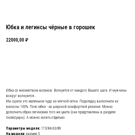
Юбка и легинсы чёрные в горошек
22000,00
₽
КУПИТЬ
Юбка со множеством воланов. Волнуется от каждого Вашего шага. И мужчины
вокруг волнуются...
Мы сшили это маленькое чудо из мягкой сетки. Подкладку выполнили из
вискозы 100%. Пояс юбки - на широкой комфортной резинке. Можно
дополнить образ легинсами того же цвета (они представлены в разделе
Аксессуары). А можно носить отдельно.
Параметры модели:
173/84/63/89
На модели:
размер S