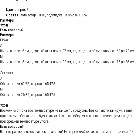
Цвет:
черный
Состав:
полиэстер 100%, подкладка - вискоза 100%
Размеры
Уход
Есть вопросы?
Размеры
Юбка:
S
Ширина пояса 5 см, длина юбки от пояса 37 см, подходит на обхват талии от 62 до 72 см
М
Ширина пояса 5 см, длина юбки от пояса 38 см, подходит на обхват талии от 76 до 86 см
Легинсы:
S
Обхват талии 62-72, на рост 165-175
M
Обхват талии 76-86, на рост 165-175
Уход
Возможна стирка при температуре не выше 40 градусов. Без сильного выкручивания
при отжиме. Сетка не требует глажки. Нижнюю юбку из штапеля рекомендуем гладить
при средней температуре утюга.
Есть вопросы?
Вашего размера не оказалось в наличии? Не переживайте, мы сошьём его в течение 14