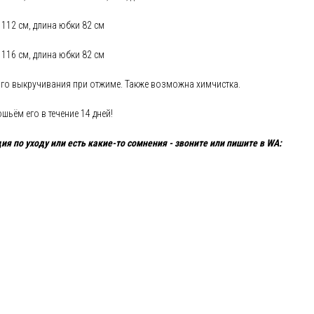
суары
 112 см, длина юбки 82 см
фикат
 116 см, длина юбки 82 см
ного выкручивания при отжиме. Также возможна химчистка.
шьём его в течение 14 дней!
ия по уходу или есть какие-то сомнения - звоните или пишите в WA: