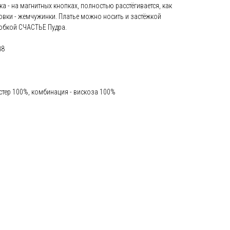
а - на магнитных кнопках, полностью расстёгивается, как
говки - жемчужинки. Платье можно носить и застёжкой
 юбкой СЧАСТЬЕ Пудра.
88
стер 100%, комбинация - вискоза 100%