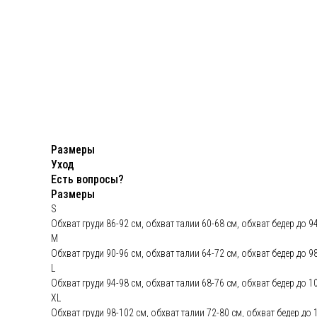
Пальт
Барха
Ещё п
Блузы
Свит
Размеры
Шубы
Уход
Бомбе
Есть вопросы?
Размеры
Юбки
S
Обхват груди 86-92 см, обхват талии 60-68 см, обхват бедер до 
Брюки
M
Кост
Обхват груди 90-96 см, обхват талии 64-72 см, обхват бедер до 9
L
Компл
Обхват груди 94-98 см, обхват талии 68-76 см, обхват бедер до 
XL
Джин
Обхват груди 98-102 см, обхват талии 72-80 см, обхват бедер до