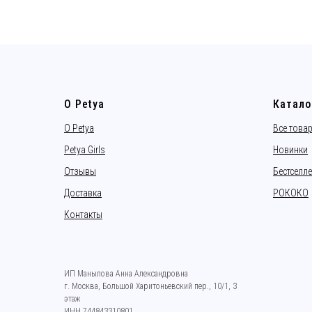
О Petya
Катало
О Petya
Все това
Petya Girls
Новинки
Отзывы
Бестселл
Доставка
РОКОКО
Контакты
ИП Манылова Анна Александровна
г. Москва, Большой Харитоньевский пер., 10/1, 3
этаж
ИНН 744843310801