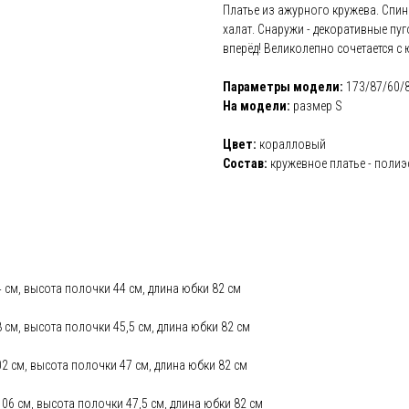
Платье из ажурного кружева. Спинк
халат. Снаружи - декоративные пу
о
вперёд! Великолепно сочетается с
тные платья
Параметры модели:
173/87/60/
латья
На модели:
размер S
, рубашки
Цвет:
коралловый
шоты
Состав:
кружевное платье - полиэ
ры, куртки
94 см, высота полочки 44 см, длина юбки 82 см
юмы
8 см, высота полочки 45,5 см, длина юбки 82 см
екты
102 см, высота полочки 47 см, длина юбки 82 см
сы
 106 см, высота полочки 47,5 см, длина юбки 82 см