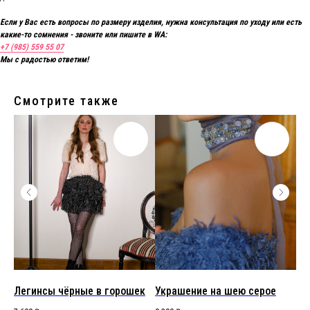
Если у Вас есть вопросы по размеру изделия, нужна консультация по уходу или есть
какие-то сомнения - звоните или пишите в WA:
+7 (985) 559 55 07
Мы с радостью ответим!
Смотрите также
и
Легинсы чёрные в горошек
Украшение на шею серое
Ук