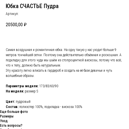
Юбка СЧАСТЬЕ Пудра
Артикул:
20500,00
₽
Самая воздушная и романтичная юбка. На одну такую у нас уходит больше 9
метров тончайшей сетки. Поэтому она действительно объёмная и роскошная. А
подкладку для этого чуда мы шьём из стопроцентной вискозы, потому что всё,
что к телу, должно быть натуральным.
Эту красоту легко вписать в гардероб и создать на её базе девичьи и чуть
волшебные образы.
Параметры модели:
173/83/60/90
На модели:
размер S
Цвет:
пудровый
Состав:
полиэстер 100%, подкладка - вискоза 100%
Еще больше фото
Размеры
Уход
Есть вопросы?