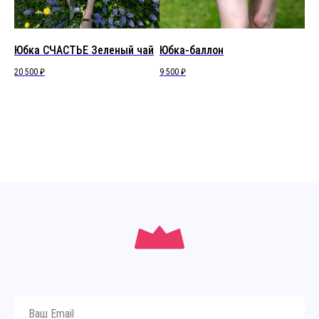
Юбка СЧАСТЬЕ Зеленый чай
Юбка-баллон
ЮБ
20 500
₽
9 500
₽
20 