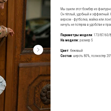
о
Мы сшили этот бомбер из фактурн
Он тёплый, удобный и эффектный.
тные платья
верхом - футболка, майка или ло
ничуть не потеряв в удобстве и пра
латья
, рубашки
Параметры модели
: 173/87/60/
На модели:
размер S
шоты
Цвет
: бежевый
Состав
: шерсть 80%, полиэстер 2
ры, куртки
юмы
екты
сы