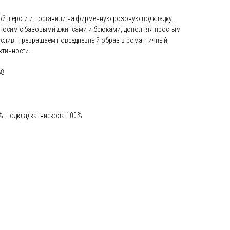
ой шерсти и поставили на фирменную розовую подкладку.
 Носим с базовыми джинсами и брюками, дополняя простым
нгслив. Превращаем повседневный образ в романтичный,
ктичности.
88
0%, подкладка: вискоза 100%