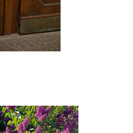
суары
фикат