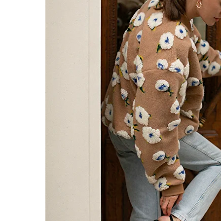
Пальт
Барха
Ещё п
Блузы
Свит
Шубы
Бомбе
Юбки
Брюки
Кост
Компл
Джин